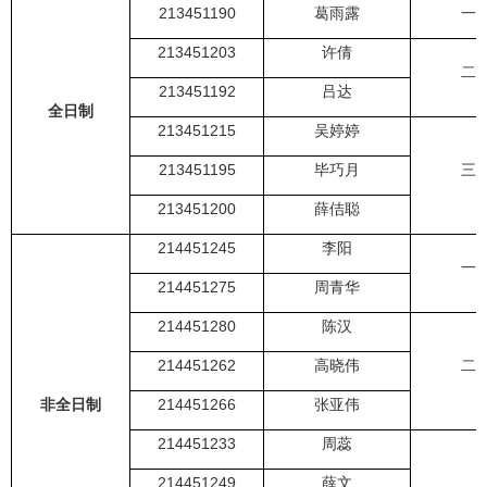
213451190
葛雨露
一
213451203
许倩
二
213451192
吕达
全日制
213451215
吴婷婷
213451195
毕巧月
三
213451200
薛佶聪
214451245
李阳
一
214451275
周青华
214451280
陈汉
214451262
高晓伟
二
214451266
非全日制
张亚伟
214451233
周蕊
214451249
薛文