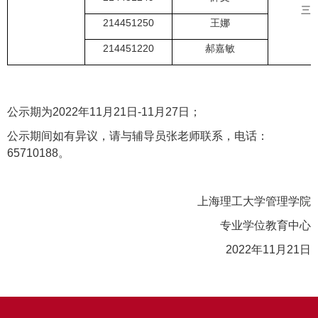
三
214451250
王娜
214451220
郝嘉敏
公示期为
2022
年
11
月
21
日
-11
月
27
日；
公示期间如有异议，请与辅导员张老师联系，电话：
65710188
。
上海理工大学管理学院
专业学位教育中心
2022
年
11
月
21
日